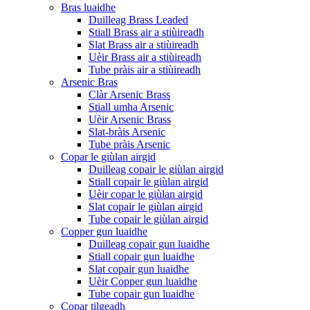
Bras luaidhe
Duilleag Brass Leaded
Stiall Brass air a stiùireadh
Slat Brass air a stiùireadh
Uèir Brass air a stiùireadh
Tube pràis air a stiùireadh
Arsenic Bras
Clàr Arsenic Brass
Stiall umha Arsenic
Uèir Arsenic Brass
Slat-bràis Arsenic
Tube pràis Arsenic
Copar le giùlan airgid
Duilleag copair le giùlan airgid
Stiall copair le giùlan airgid
Uèir copar le giùlan airgid
Slat copair le giùlan airgid
Tube copair le giùlan airgid
Copper gun luaidhe
Duilleag copair gun luaidhe
Stiall copair gun luaidhe
Slat copair gun luaidhe
Uèir Copper gun luaidhe
Tube copair gun luaidhe
Copar tilgeadh