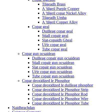
Tilgeadh Brass
A 'tilgeil Purple Copper
A 'tilgeil copar Nickel Alloy
Tilgeadh Umha
A 'tilgeil Copper Alloy
Copar geal
Duilleag copar geal
Stiall copair geal
Slat-copaidh Gheal
Uèir copar geal
Tube copar geal
Copar gun ocsaidean
Duilleag copair gun ocsaidean
Stiall copair gun ocsaidean
Slat copair gun ocsaidean
Uèir copar gun ocsaidean
Tube copair gun ocsaidean
Copar deoxidized le Phosphor
Copar deoxidized le duilleag phosphor
Copar deoxidized le Phosphor Strip
Copar deoxidized le Phosphor Rod
Copar deoxidized le Phosphor Wire
Copar deoxidized le Phosphor Tube
Naidheachdan