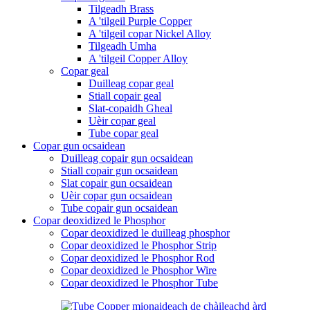
Tilgeadh Brass
A 'tilgeil Purple Copper
A 'tilgeil copar Nickel Alloy
Tilgeadh Umha
A 'tilgeil Copper Alloy
Copar geal
Duilleag copar geal
Stiall copair geal
Slat-copaidh Gheal
Uèir copar geal
Tube copar geal
Copar gun ocsaidean
Duilleag copair gun ocsaidean
Stiall copair gun ocsaidean
Slat copair gun ocsaidean
Uèir copar gun ocsaidean
Tube copair gun ocsaidean
Copar deoxidized le Phosphor
Copar deoxidized le duilleag phosphor
Copar deoxidized le Phosphor Strip
Copar deoxidized le Phosphor Rod
Copar deoxidized le Phosphor Wire
Copar deoxidized le Phosphor Tube