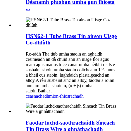
Dèanamh phìoban umha gun fhiosta
...
HSN62-1 Tube Brass Tin airson Uisge
Co-dhlùth
Ro-ràdh Tha tiùb umha staoin an aghaidh
creimeadh an dà chuid ann an uisge fìor agus
mara agus mar as trice canar umha nèibhi ris.Is e
susbaint staoin umha staoin coitcheann 1%, anns
a bheil cus staoin, lughdaich plastaigeachd an
alloy.A rèir susbaint sinc an alloy, faodar a roinn
ann am umha staoin α, (α + β) umha
staoin.Bathar ...
ceasnachadh
mion-fhiosrachadh
Faodar luchd-saothrachaidh Sìneach
Tin Brass Wire a ghnàthachadh