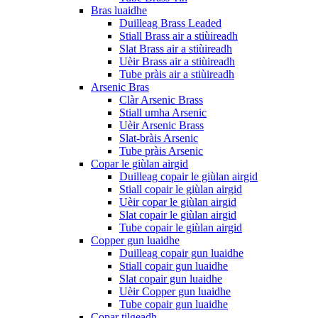
Bras luaidhe
Duilleag Brass Leaded
Stiall Brass air a stiùireadh
Slat Brass air a stiùireadh
Uèir Brass air a stiùireadh
Tube pràis air a stiùireadh
Arsenic Bras
Clàr Arsenic Brass
Stiall umha Arsenic
Uèir Arsenic Brass
Slat-bràis Arsenic
Tube pràis Arsenic
Copar le giùlan airgid
Duilleag copair le giùlan airgid
Stiall copair le giùlan airgid
Uèir copar le giùlan airgid
Slat copair le giùlan airgid
Tube copair le giùlan airgid
Copper gun luaidhe
Duilleag copair gun luaidhe
Stiall copair gun luaidhe
Slat copair gun luaidhe
Uèir Copper gun luaidhe
Tube copair gun luaidhe
Copar tilgeadh