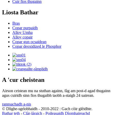
Cuir fios thugainn
Liosta Bathar
Bras
Copar purpaidh
Alloy Umha
Alloy copair
Copar gun ocsaidean
Copar deoxidized le Phosphor
A 'cur cheistean
Airson ceistean mu na stuthan againn, fàg am post-d agad thugainn
agus cuiridh sinn fios thugaibh taobh a-staigh 24 uairean.
rannsachadh a-nis
© Dlighe-sgrìobhaidh - 2010-2022 : Gach còir glèidhte.
Bathar teth
-
Clàr-làraich
-
Poileasaidh Dìomhaireachd