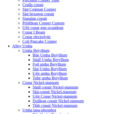
Precision Copper Tube
Cealla copair
Slat Ceàrnag Copper
Slat hexagon copair
Sianalan copair
Pròifilean Copper Custom
Uèir copar gun ocsaidean
Copar I Beam
Copar electrolytic
Coil Pancake Copper
Alloy Umha
Umha Beryllium
Bile Umha Beryllium
Stiall Umha Beryllium
Foil umha Beryllium
Slat Umha Beryllium
Uèir umha Beryllium
Tube umha Beryllium
Copar Nickel-stannum
Stiall copair Nickel-stannum
Slat-copair Nickel-stannum
Uèir Copar Nickel-stannum
Duilleag copair Nickel-stannum
Tiùb copair Nickel-stannum
Umha tana-phosphor