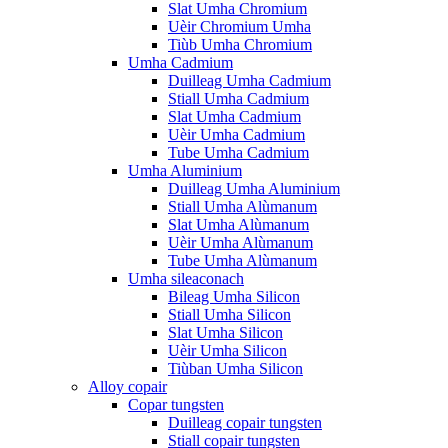
Slat Umha Chromium
Uèir Chromium Umha
Tiùb Umha Chromium
Umha Cadmium
Duilleag Umha Cadmium
Stiall Umha Cadmium
Slat Umha Cadmium
Uèir Umha Cadmium
Tube Umha Cadmium
Umha Aluminium
Duilleag Umha Aluminium
Stiall Umha Alùmanum
Slat Umha Alùmanum
Uèir Umha Alùmanum
Tube Umha Alùmanum
Umha sileaconach
Bileag Umha Silicon
Stiall Umha Silicon
Slat Umha Silicon
Uèir Umha Silicon
Tiùban Umha Silicon
Alloy copair
Copar tungsten
Duilleag copair tungsten
Stiall copair tungsten