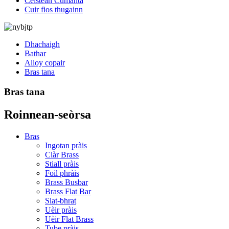
Ceistean Cumanta
Cuir fios thugainn
Dhachaigh
Bathar
Alloy copair
Bras tana
Bras tana
Roinnean-seòrsa
Bras
Ingotan pràis
Clàr Brass
Stiall pràis
Foil phràis
Brass Busbar
Brass Flat Bar
Slat-bhrat
Uèir pràis
Uèir Flat Brass
Tube pràis