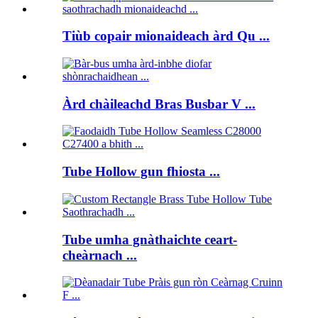
Tiùb copair mionaideach àrd Qu ...
Àrd chàileachd Bras Busbar V ...
Tube Hollow gun fhiosta ...
Tube umha gnàthaichte ceart-
cheàrnach ...