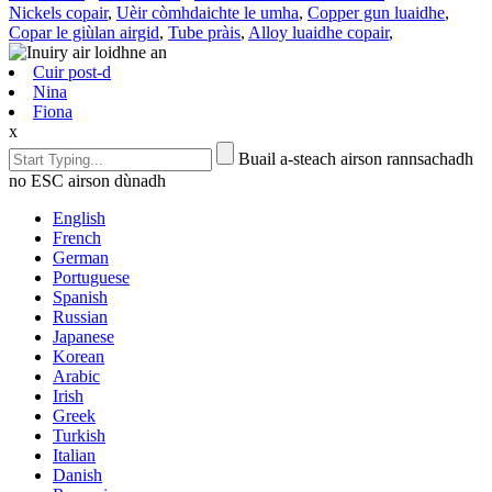
Nickels copair
,
Uèir còmhdaichte le umha
,
Copper gun luaidhe
,
Copar le giùlan airgid
,
Tube pràis
,
Alloy luaidhe copair
,
Cuir post-d
Nina
Fiona
x
Buail a-steach airson rannsachadh
no ESC airson dùnadh
English
French
German
Portuguese
Spanish
Russian
Japanese
Korean
Arabic
Irish
Greek
Turkish
Italian
Danish