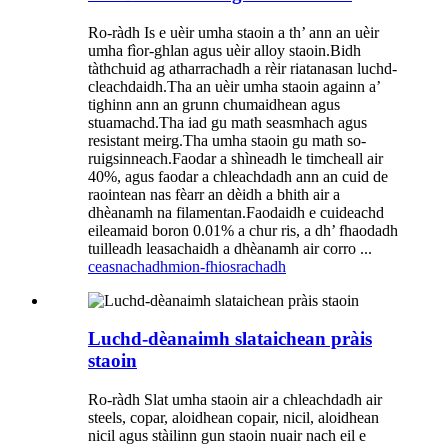
Ro-ràdh Is e uèir umha staoin a th’ ann an uèir
umha fìor-ghlan agus uèir alloy staoin.Bidh
tàthchuid ag atharrachadh a rèir riatanasan luchd-
cleachdaidh.Tha an uèir umha staoin againn a’
tighinn ann an grunn chumaidhean agus
stuamachd.Tha iad gu math seasmhach agus
resistant meirg.Tha umha staoin gu math so-
ruigsinneach.Faodar a shìneadh le timcheall air
40%, agus faodar a chleachdadh ann an cuid de
raointean nas fèarr an dèidh a bhith air a
dhèanamh na filamentan.Faodaidh e cuideachd
eileamaid boron 0.01% a chur ris, a dh’ fhaodadh
tuilleadh leasachaidh a dhèanamh air corro ...
ceasnachadh
mion-fhiosrachadh
Luchd-dèanaimh slataichean pràis
staoin
Ro-ràdh Slat umha staoin air a chleachdadh air
steels, copar, aloidhean copair, nicil, aloidhean
nicil agus stàilinn gun staoin nuair nach eil e