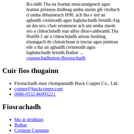
Ro-ràdh Tha na feartan meacanaigeach agus
feartan pròiseas duilleag umha staoin glè choltach
ri umha àbhaisteach H90, ach tha e àrd an
aghaidh creimeadh agus lughdachadh brisidh.Aig
an àm seo, chan urrainnear ach am umha staoin
seo a chleachdadh mar alloy dìon-caitheamh.Tha
Hsn90-1 air a chleachdadh airson bushing
elastagach de chàraichean is tractar agus pàirtean
eile a tha an aghaidh creimeadh agus
lughdachadh brisidh.Bathar ...
ceasnachadh
mion-fhiosrachadh
Cuir fios thugainn
Fiosrachadh mun chompanaidh Buck Copper Co., Ltd.
copper@buckcopper.com
0086-0532-86993221
Fiosrachadh
Mu ar deidhinn
Bathar
Ceistean Cumanta