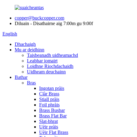
copper@buckcopper.com
Diluain - Disathairne aig 7:00m gu 9:00f
English
Dhachaigh
Mu ar deidhinn
Taisbeanadh uidheamachd
Leabhar iomairt
Loidhne Riochdachaidh
Uidheam deuchainn
Bathar
Bras
Ingotan pràis
Clàr Brass
Stiall pràis
Foil phràis
Brass Busbar
Brass Flat Bar
Slat-bhrat
Uèir pràis
Uèir Flat Brass