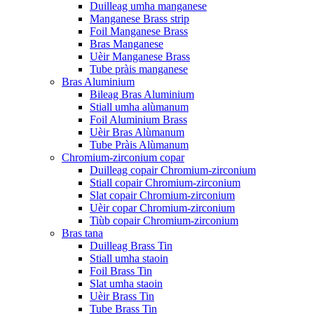
Duilleag umha manganese
Manganese Brass strip
Foil Manganese Brass
Bras Manganese
Uèir Manganese Brass
Tube pràis manganese
Bras Aluminium
Bileag Bras Aluminium
Stiall umha alùmanum
Foil Aluminium Brass
Uèir Bras Alùmanum
Tube Pràis Alùmanum
Chromium-zirconium copar
Duilleag copair Chromium-zirconium
Stiall copair Chromium-zirconium
Slat copair Chromium-zirconium
Uèir copar Chromium-zirconium
Tiùb copair Chromium-zirconium
Bras tana
Duilleag Brass Tin
Stiall umha staoin
Foil Brass Tin
Slat umha staoin
Uèir Brass Tin
Tube Brass Tin