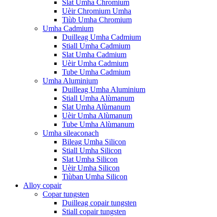
Slat Umha Chromium
Uèir Chromium Umha
Tiùb Umha Chromium
Umha Cadmium
Duilleag Umha Cadmium
Stiall Umha Cadmium
Slat Umha Cadmium
Uèir Umha Cadmium
Tube Umha Cadmium
Umha Aluminium
Duilleag Umha Aluminium
Stiall Umha Alùmanum
Slat Umha Alùmanum
Uèir Umha Alùmanum
Tube Umha Alùmanum
Umha sileaconach
Bileag Umha Silicon
Stiall Umha Silicon
Slat Umha Silicon
Uèir Umha Silicon
Tiùban Umha Silicon
Alloy copair
Copar tungsten
Duilleag copair tungsten
Stiall copair tungsten