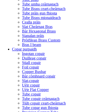
Tube umha ceàrnagach
Tube Brass ceart-cheàrnach
Tube pràis gun fhiosta
Tube Brass mionaideach
Cealla pràis
Slat Cheàrnag Bras
Bàr Hexagonal Brass
Sianalan pràis
Pròifilean Brass Custom
Bras I beam
Copar purpaidh
Ingotan copair
Duilleag copair
Stiall copair
Foil copair
Copper Busbar
Bàr còmhnard copair
Slat-copair
Uèir copair
Uèir Flat Copper
Tube copair
Tube copair ceàrnagach
Tiùb copair ceart-cheàrnach
Tube copar gun fhiosta