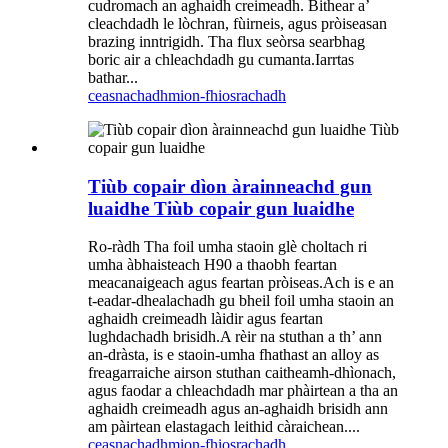
cudromach an aghaidh creimeadh. Bithear a’
cleachdadh le lòchran, fùirneis, agus pròiseasan
brazing inntrigidh. Tha flux seòrsa searbhag
boric air a chleachdadh gu cumanta.Iarrtas
bathar...
ceasnachadh
mion-fhiosrachadh
Tiùb copair dìon àrainneachd gun
luaidhe Tiùb copair gun luaidhe
Ro-ràdh Tha foil umha staoin glè choltach ri
umha àbhaisteach H90 a thaobh feartan
meacanaigeach agus feartan pròiseas.Ach is e an
t-eadar-dhealachadh gu bheil foil umha staoin an
aghaidh creimeadh làidir agus feartan
lughdachadh brisidh.A rèir na stuthan a th’ ann
an-dràsta, is e staoin-umha fhathast an alloy as
freagarraiche airson stuthan caitheamh-dhìonach,
agus faodar a chleachdadh mar phàirtean a tha an
aghaidh creimeadh agus an-aghaidh brisidh ann
am pàirtean elastagach leithid càraichean....
ceasnachadh
mion-fhiosrachadh