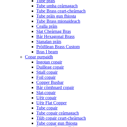
Tube pràis
Tube umha ceàrnagach
Tube Brass ceart-cheàrnach
Tube pràis gun fhiosta
Tube Brass mionaideach
Cealla pràis
Slat Cheàrnag Bras
Bàr Hexagonal Brass
Sianalan pràis
Pròifilean Brass Custom
Bras I beam
Copar purpaidh
Ingotan copair
Duilleag copair
Stiall copair
Foil copair
Copper Busbar
Bàr còmhnard copair
Slat-copair
Uèir copair
Uèir Flat Copper
Tube copair
Tube copair ceàrnagach
Tiùb copair ceart-cheàrnach
Tube copar gun fhiosta