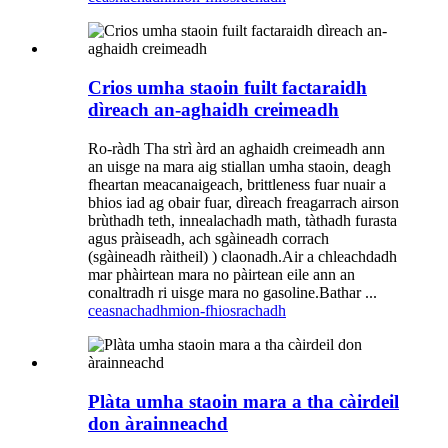
Crios umha staoin fuilt factaraidh
dìreach an-aghaidh creimeadh
Ro-ràdh Tha strì àrd an aghaidh creimeadh ann
an uisge na mara aig stiallan umha staoin, deagh
fheartan meacanaigeach, brittleness fuar nuair a
bhios iad ag obair fuar, dìreach freagarrach airson
brùthadh teth, innealachadh math, tàthadh furasta
agus pràiseadh, ach sgàineadh corrach
(sgàineadh ràitheil) ) claonadh.Air a chleachdadh
mar phàirtean mara no pàirtean eile ann an
conaltradh ri uisge mara no gasoline.Bathar ...
ceasnachadh
mion-fhiosrachadh
Plàta umha staoin mara a tha càirdeil
don àrainneachd