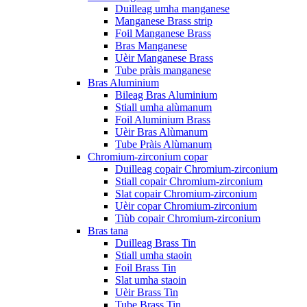
Duilleag umha manganese
Manganese Brass strip
Foil Manganese Brass
Bras Manganese
Uèir Manganese Brass
Tube pràis manganese
Bras Aluminium
Bileag Bras Aluminium
Stiall umha alùmanum
Foil Aluminium Brass
Uèir Bras Alùmanum
Tube Pràis Alùmanum
Chromium-zirconium copar
Duilleag copair Chromium-zirconium
Stiall copair Chromium-zirconium
Slat copair Chromium-zirconium
Uèir copar Chromium-zirconium
Tiùb copair Chromium-zirconium
Bras tana
Duilleag Brass Tin
Stiall umha staoin
Foil Brass Tin
Slat umha staoin
Uèir Brass Tin
Tube Brass Tin