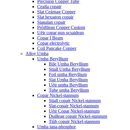
Precision Copper Tube
Cealla copair
Slat Ceàrnag Copper
Slat hexagon copair
Sianalan copair
Pròifilean Copper Custom
Uèir copar gun ocsaidean
Copar I Beam
Copar electrolytic
Coil Pancake Copper
Alloy Umha
Umha Beryllium
Bile Umha Beryllium
Stiall Umha Beryllium
Foil umha Beryllium
Slat Umha Beryllium
Uèir umha Beryllium
Tube umha Beryllium
Copar Nickel-stannum
Stiall copair Nickel-stannum
Slat-copair Nickel-stannum
Uèir Copar Nickel-stannum
Duilleag copair Nickel-stannum
Tiùb copair Nickel-stannum
Umha tana-phosphor