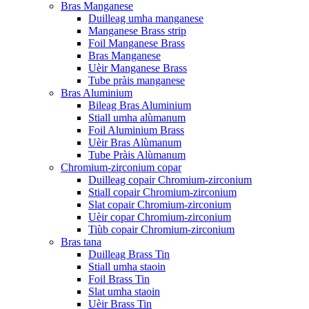
Bras Manganese
Duilleag umha manganese
Manganese Brass strip
Foil Manganese Brass
Bras Manganese
Uèir Manganese Brass
Tube pràis manganese
Bras Aluminium
Bileag Bras Aluminium
Stiall umha alùmanum
Foil Aluminium Brass
Uèir Bras Alùmanum
Tube Pràis Alùmanum
Chromium-zirconium copar
Duilleag copair Chromium-zirconium
Stiall copair Chromium-zirconium
Slat copair Chromium-zirconium
Uèir copar Chromium-zirconium
Tiùb copair Chromium-zirconium
Bras tana
Duilleag Brass Tin
Stiall umha staoin
Foil Brass Tin
Slat umha staoin
Uèir Brass Tin