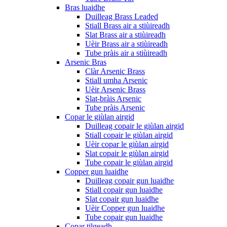
Bras luaidhe
Duilleag Brass Leaded
Stiall Brass air a stiùireadh
Slat Brass air a stiùireadh
Uèir Brass air a stiùireadh
Tube pràis air a stiùireadh
Arsenic Bras
Clàr Arsenic Brass
Stiall umha Arsenic
Uèir Arsenic Brass
Slat-bràis Arsenic
Tube pràis Arsenic
Copar le giùlan airgid
Duilleag copair le giùlan airgid
Stiall copair le giùlan airgid
Uèir copar le giùlan airgid
Slat copair le giùlan airgid
Tube copair le giùlan airgid
Copper gun luaidhe
Duilleag copair gun luaidhe
Stiall copair gun luaidhe
Slat copair gun luaidhe
Uèir Copper gun luaidhe
Tube copair gun luaidhe
Copar tilgeadh