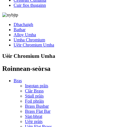
Ceistean Cumanta
Cuir fios thugainn
Dhachaigh
Bathar
Alloy Umha
Umha Chromium
Uèir Chromium Umha
Uèir Chromium Umha
Roinnean-seòrsa
Bras
Ingotan pràis
Clàr Brass
Stiall pràis
Foil phràis
Brass Busbar
Brass Flat Bar
Slat-bhrat
Uèir pràis
Uèir Flat Brass