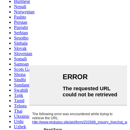
Burmese
Nepali
Norwegian
Pashto
Persian
Punjabi
Serbian
Sesotho
Sinhala
Slovak
Slovenian
Somali
Samoan
Scots Gaelic
Shona
Sindhi
Sundanese
Swahili
Tajik
Tamil
Telugu
Thai
Ukrainian
Urdu
Uzbek