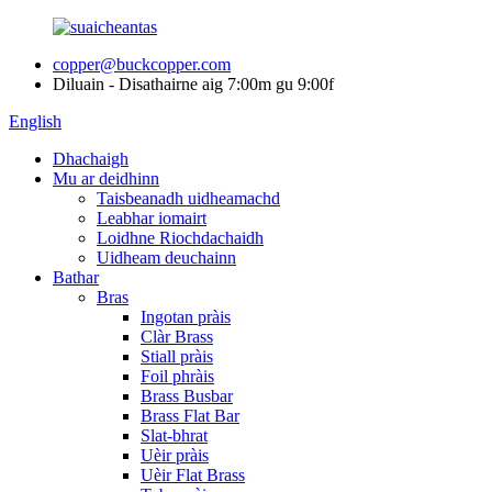
copper@buckcopper.com
Diluain - Disathairne aig 7:00m gu 9:00f
English
Dhachaigh
Mu ar deidhinn
Taisbeanadh uidheamachd
Leabhar iomairt
Loidhne Riochdachaidh
Uidheam deuchainn
Bathar
Bras
Ingotan pràis
Clàr Brass
Stiall pràis
Foil phràis
Brass Busbar
Brass Flat Bar
Slat-bhrat
Uèir pràis
Uèir Flat Brass