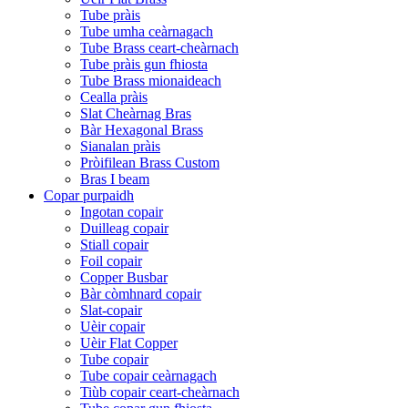
Tube pràis
Tube umha ceàrnagach
Tube Brass ceart-cheàrnach
Tube pràis gun fhiosta
Tube Brass mionaideach
Cealla pràis
Slat Cheàrnag Bras
Bàr Hexagonal Brass
Sianalan pràis
Pròifilean Brass Custom
Bras I beam
Copar purpaidh
Ingotan copair
Duilleag copair
Stiall copair
Foil copair
Copper Busbar
Bàr còmhnard copair
Slat-copair
Uèir copair
Uèir Flat Copper
Tube copair
Tube copair ceàrnagach
Tiùb copair ceart-cheàrnach