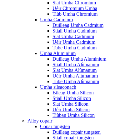
Slat Umha Chromium
Uèir Chromium Umha
Tiùb Umha Chromium
Umha Cadmium
Duilleag Umha Cadmium
Stiall Umha Cadmium
Slat Umha Cadmium
Uèir Umha Cadmium
Tube Umha Cadmium
Umha Aluminium
Duilleag Umha Aluminium
Stiall Umha Alùmanum
Slat Umha Alùmanum
Uèir Umha Alùmanum
Tube Umha Alùmanum
Umha sileaconach
Bileag Umha Silicon
Stiall Umha Silicon
Slat Umha Silicon
Uèir Umha Silicon
Tiùban Umha Silicon
Alloy copair
Copar tungsten
Duilleag copair tungsten
Stiall copair tungsten