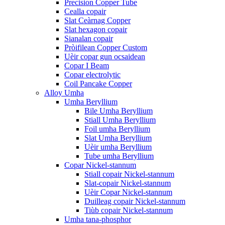
Precision Copper Tube
Cealla copair
Slat Ceàrnag Copper
Slat hexagon copair
Sianalan copair
Pròifilean Copper Custom
Uèir copar gun ocsaidean
Copar I Beam
Copar electrolytic
Coil Pancake Copper
Alloy Umha
Umha Beryllium
Bile Umha Beryllium
Stiall Umha Beryllium
Foil umha Beryllium
Slat Umha Beryllium
Uèir umha Beryllium
Tube umha Beryllium
Copar Nickel-stannum
Stiall copair Nickel-stannum
Slat-copair Nickel-stannum
Uèir Copar Nickel-stannum
Duilleag copair Nickel-stannum
Tiùb copair Nickel-stannum
Umha tana-phosphor