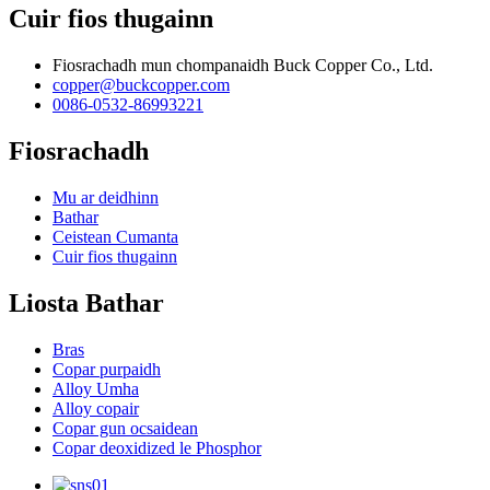
Cuir fios thugainn
Fiosrachadh mun chompanaidh Buck Copper Co., Ltd.
copper@buckcopper.com
0086-0532-86993221
Fiosrachadh
Mu ar deidhinn
Bathar
Ceistean Cumanta
Cuir fios thugainn
Liosta Bathar
Bras
Copar purpaidh
Alloy Umha
Alloy copair
Copar gun ocsaidean
Copar deoxidized le Phosphor