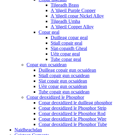
Tilgeadh Brass
A 'tilgeil Purple Copper
A 'tilgeil copar Nickel Alloy
Tilgeadh Umha
A 'tilgeil Copper Alloy
Copar geal
Duilleag copar geal
Stiall copair geal
Slat-copaidh Gheal
Uèir copar geal
Tube copar geal
Copar gun ocsaidean
Duilleag copair gun ocsaidean
Stiall copair gun ocsaidean
Slat copair gun ocsaidean
Uèir copar gun ocsaidean
Tube copair gun ocsaidean
Copar deoxidized le Phosphor
Copar deoxidized le duilleag phosphor
Copar deoxidized le Phosphor Strip
Copar deoxidized le Phosphor Rod
Copar deoxidized le Phosphor Wire
Copar deoxidized le Phosphor Tube
Naidheachdan