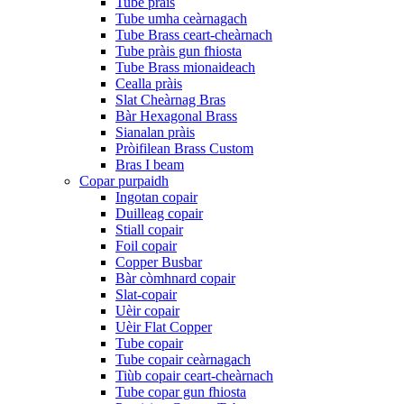
Tube pràis
Tube umha ceàrnagach
Tube Brass ceart-cheàrnach
Tube pràis gun fhiosta
Tube Brass mionaideach
Cealla pràis
Slat Cheàrnag Bras
Bàr Hexagonal Brass
Sianalan pràis
Pròifilean Brass Custom
Bras I beam
Copar purpaidh
Ingotan copair
Duilleag copair
Stiall copair
Foil copair
Copper Busbar
Bàr còmhnard copair
Slat-copair
Uèir copair
Uèir Flat Copper
Tube copair
Tube copair ceàrnagach
Tiùb copair ceart-cheàrnach
Tube copar gun fhiosta