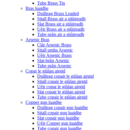
Tube Brass Tin
Bras luaidhe
Duilleag Brass Leaded
Stiall Brass air a stiùireadh
Slat Brass air a stiùireadh
Uèir Brass air a stiùireadh
Tube pràis air a stiùireadh
Arsenic Bras
Clàr Arsenic Brass
Stiall umha Arsenic
Uèir Arsenic Brass
Slat-bràis Arsenic
Tube pràis Arsenic
Copar le giùlan airgid
Duilleag copair le giùlan airgid
Stiall copair le giùlan airgid
Uèir copar le giùlan airgid
Slat copair le giùlan airgid
Tube copair le giùlan airgid
Copper gun luaidhe
Duilleag copair gun luaidhe
Stiall copair gun luaidhe
Slat copair gun luaidhe
Uèir Copper gun luaidhe
Tube copair gun luaidhe