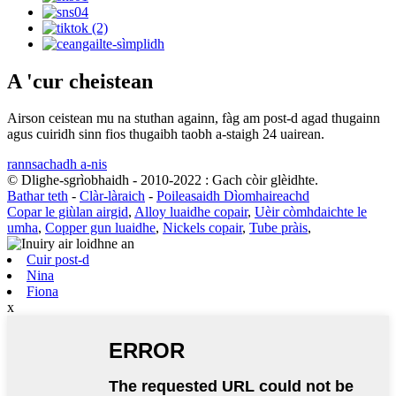
A 'cur cheistean
Airson ceistean mu na stuthan againn, fàg am post-d agad thugainn
agus cuiridh sinn fios thugaibh taobh a-staigh 24 uairean.
rannsachadh a-nis
© Dlighe-sgrìobhaidh - 2010-2022 : Gach còir glèidhte.
Bathar teth
-
Clàr-làraich
-
Poileasaidh Dìomhaireachd
Copar le giùlan airgid
,
Alloy luaidhe copair
,
Uèir còmhdaichte le
umha
,
Copper gun luaidhe
,
Nickels copair
,
Tube pràis
,
Cuir post-d
Nina
Fiona
x