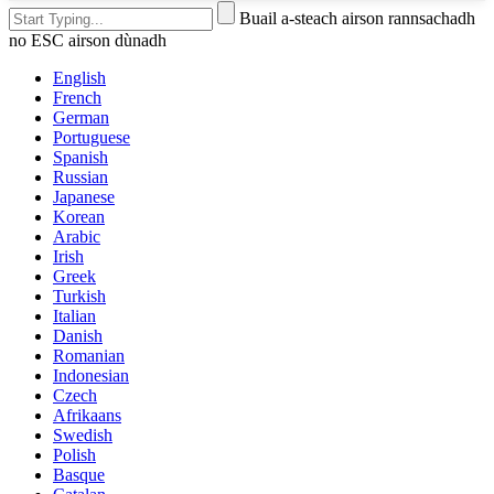
Buail a-steach airson rannsachadh
no ESC airson dùnadh
English
French
German
Portuguese
Spanish
Russian
Japanese
Korean
Arabic
Irish
Greek
Turkish
Italian
Danish
Romanian
Indonesian
Czech
Afrikaans
Swedish
Polish
Basque