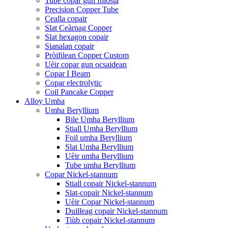
Tube copar gun fhiosta
Precision Copper Tube
Cealla copair
Slat Ceàrnag Copper
Slat hexagon copair
Sianalan copair
Pròifilean Copper Custom
Uèir copar gun ocsaidean
Copar I Beam
Copar electrolytic
Coil Pancake Copper
Alloy Umha
Umha Beryllium
Bile Umha Beryllium
Stiall Umha Beryllium
Foil umha Beryllium
Slat Umha Beryllium
Uèir umha Beryllium
Tube umha Beryllium
Copar Nickel-stannum
Stiall copair Nickel-stannum
Slat-copair Nickel-stannum
Uèir Copar Nickel-stannum
Duilleag copair Nickel-stannum
Tiùb copair Nickel-stannum