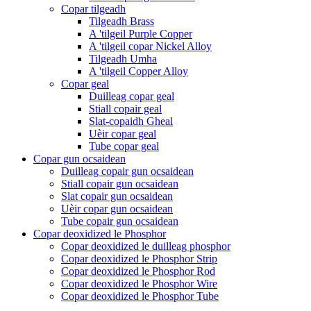
Copar tilgeadh
Tilgeadh Brass
A 'tilgeil Purple Copper
A 'tilgeil copar Nickel Alloy
Tilgeadh Umha
A 'tilgeil Copper Alloy
Copar geal
Duilleag copar geal
Stiall copair geal
Slat-copaidh Gheal
Uèir copar geal
Tube copar geal
Copar gun ocsaidean
Duilleag copair gun ocsaidean
Stiall copair gun ocsaidean
Slat copair gun ocsaidean
Uèir copar gun ocsaidean
Tube copair gun ocsaidean
Copar deoxidized le Phosphor
Copar deoxidized le duilleag phosphor
Copar deoxidized le Phosphor Strip
Copar deoxidized le Phosphor Rod
Copar deoxidized le Phosphor Wire
Copar deoxidized le Phosphor Tube