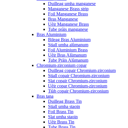
Duilleag umha manganese
Manganese Brass strip
Foil Manganese Brass
Bras Manganese
Uèir Manganese Brass
Tube pràis manganese
Bras Aluminium
Bileag Bras Aluminium
Stiall umha alùmanum
Foil Aluminium Brass
Uèir Bras Alùmanum
Tube Pràis Alùmanum
Chromium-zirconium copar
Duilleag copair Chromium-zirconium
Stiall copair Chromium-zirconium
Slat copair Chromium-zirconium
Uèir copar Chromium-zirconium
Tiùb copair Chromium-zirconium
Bras tana
Duilleag Brass Tin
Stiall umha staoin
Foil Brass Tin
Slat umha staoin
Uèir Brass Tin
Tube Brass Tin