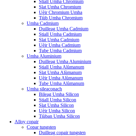
Stiall Umha Chromium
Slat Umha Chromium
Uèir Chromium Umha
Tiùb Umha Chromium
Umha Cadmium
Duilleag Umha Cadmium
Stiall Umha Cadmium
Slat Umha Cadmium
Uèir Umha Cadmium
Tube Umha Cadmium
Umha Aluminium
Duilleag Umha Aluminium
Stiall Umha Alùmanum
Slat Umha Alùmanum
Uèir Umha Alùmanum
Tube Umha Alùmanum
Umha sileaconach
Bileag Umha Silicon
Stiall Umha Silicon
Slat Umha Silicon
Uèir Umha Silicon
Tiùban Umha Silicon
Alloy copair
Copar tungsten
Duilleag copair tungsten