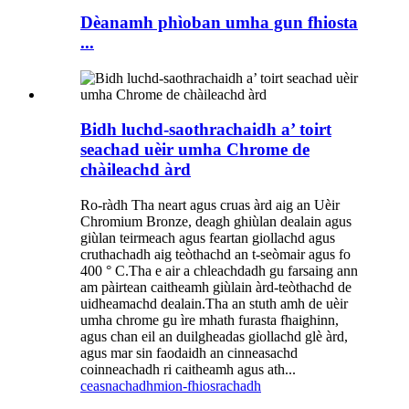
Dèanamh phìoban umha gun fhiosta
...
Bidh luchd-saothrachaidh a’ toirt
seachad uèir umha Chrome de
chàileachd àrd
Ro-ràdh Tha neart agus cruas àrd aig an Uèir
Chromium Bronze, deagh ghiùlan dealain agus
giùlan teirmeach agus feartan giollachd agus
cruthachadh aig teòthachd an t-seòmair agus fo
400 ° C.Tha e air a chleachdadh gu farsaing ann
am pàirtean caitheamh giùlain àrd-teòthachd de
uidheamachd dealain.Tha an stuth amh de uèir
umha chrome gu ìre mhath furasta fhaighinn,
agus chan eil an duilgheadas giollachd glè àrd,
agus mar sin faodaidh an cinneasachd
coinneachadh ri caitheamh agus ath...
ceasnachadh
mion-fhiosrachadh