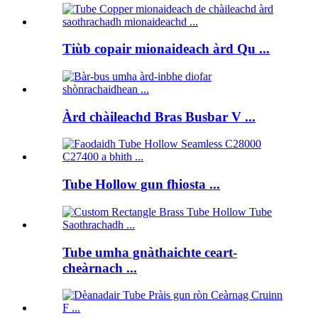
Tiùb copair mionaideach àrd Qu ...
Àrd chàileachd Bras Busbar V ...
Tube Hollow gun fhiosta ...
Tube umha gnàthaichte ceart-
cheàrnach ...